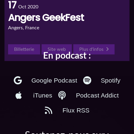
17
Oct 2020
Angers GeekFest
Angers, France
Billetterie
Site web
Plus d'infos
En podcast :
Google Podcast
Spotify
iTunes
Podcast Addict
Flux RSS