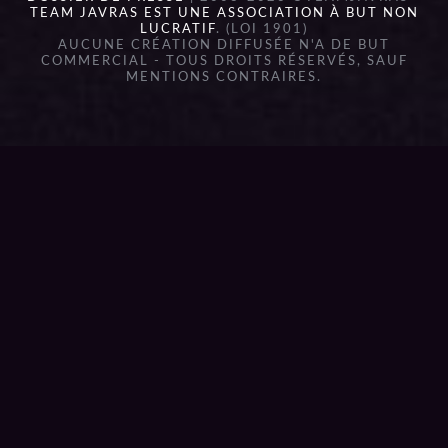
TEAM JAVRAS EST UNE ASSOCIATION À BUT NON
LUCRATIF
. (LOI 1901)
AUCUNE CRÉATION DIFFUSÉE N'A DE BUT
COMMERCIAL - TOUS DROITS RÉSERVÉS, SAUF
MENTIONS CONTRAIRES.
{{playListTitle}}
pause
play
{{ index + 1 }}
{{ track.track_title }}
{{
track.album_title }}
{{ track.lenght }}
{{getSVG(store.sr_icon_file)}}