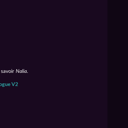
à savoir
Nalia
.
logue V2