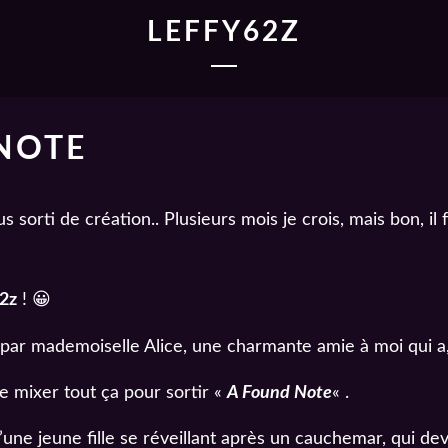
LEFFY62Z
NOTE
us sorti de création.. Plusieurs mois je crois, mais bon, i
2z
! 😀
 par mademoiselle Alice, une charmante amie à moi qui a, j
de mixer tout ça pour sortir «
A Found Note
« .
une jeune fille se réveillant après un cauchemar, qui devi