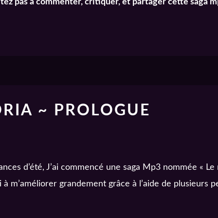
itez
pas à commenter, critiquer, et partager cette saga m
ORIA ~ PROLOGUE
cances d’été, J’ai commencé une saga Mp3 nommée « Le r
ssi à m’améliorer grandement grâce à l’aide de plusieurs 