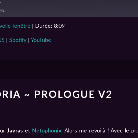
RE
elle fenêtre
|
Durée: 8:09
Podcast Addict
SS
|
Spotify
|
YouTube
YouTube
ORIA ~ PROLOGUE V2
sur
Javras
et
Netophonix
. Alors me revoilà ! Avec le