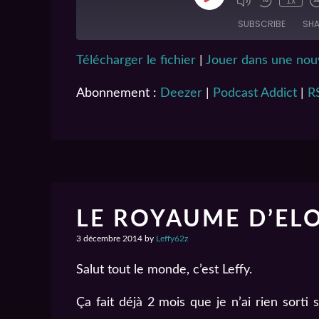
1x
SUBSCRIBE
SHA
Télécharger le fichier
|
Jouer dans une nouv
SHARE
Deezer
Abonnement :
Deezer
|
Podcast Addict
|
R
Spotify
LINK
RSS FEED
EMBED
LE ROYAUME D’EL
3 décembre 2014
by
Leffy62z
Salut tout le monde, c’est Leffy.
Ça fait déjà 2 mois que je n’ai rien sorti 