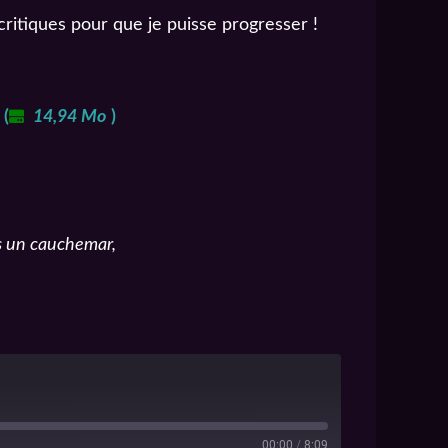
critiques pour que je puisse progresser !
(
14,94 Mo
)
ès un cauchemar,
00:00
/
8:09