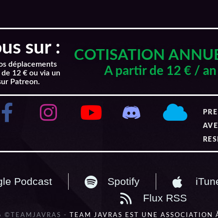
s sur :
COTISATION ANNU
nos déplacements
A partir de 12 € / an
 de 12 € ou via un
sur Patreon.
PRE
AVE
RES
le Podcast
Spotify
iTun
Flux RSS
6 ©TEAMJAVRAS -
TEAM JAVRAS EST UNE ASSOCIATION 