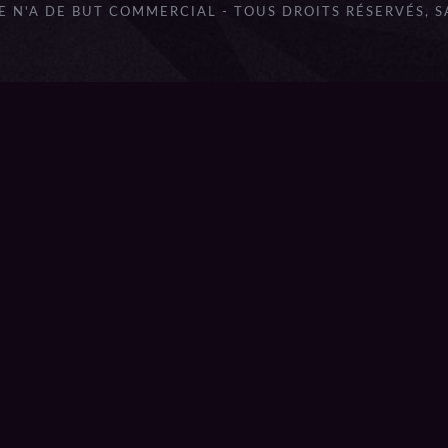
 N'A DE BUT COMMERCIAL - TOUS DROITS RÉSERVÉS, 
lbum_title }}
{{ track.lenght }}