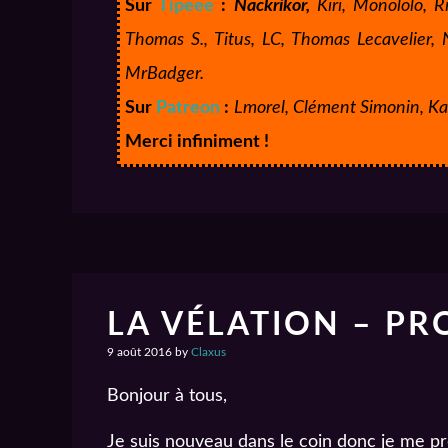
Sur
Tipeee
:
Nackrikor,
Kiri, Monololo, Ri
Thomas S., Titus, LC, Thomas Lecavelier, 
MrBadger.
Sur
Patreon
:
Lmorel, Clément Simonin, Ka
Merci infiniment !
LA VÉLATION – P
9 août 2016
by
Claxus
Bonjour à tous,
Je suis nouveau dans le coin donc je me p