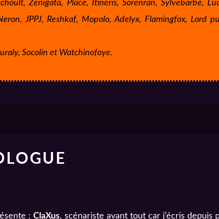
choult, Zenigata, Place, Itineris, Sorenran, Sylvebarbe, Lu
Neron, JPPJ, Reshkaf, Mopolo, Adelyx, Flamingfox, Lord pu
uraly, Socolin et Watchinofoye.
ROLOGUE
résente :
ClaXus
, scénariste avant tout car j’écris depuis