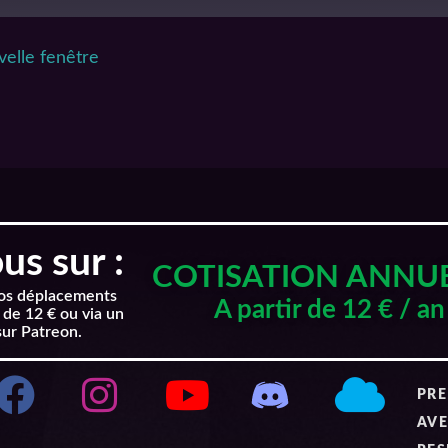
elle fenêtre
s sur :
COTISATION ANNU
nos déplacements
A partir de 12 € / an
 de 12 € ou via un
sur Patreon.
PRE
AVE