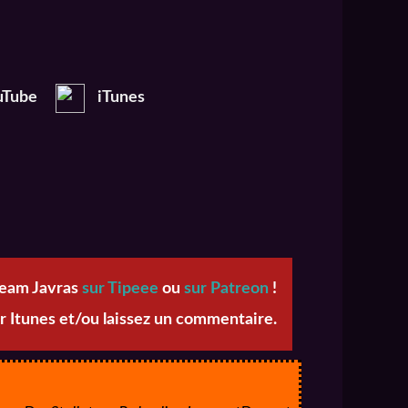
uTube
iTunes
team Javras
sur Tipeee
ou
sur Patreon
!
r Itunes et/ou laissez un commentaire.