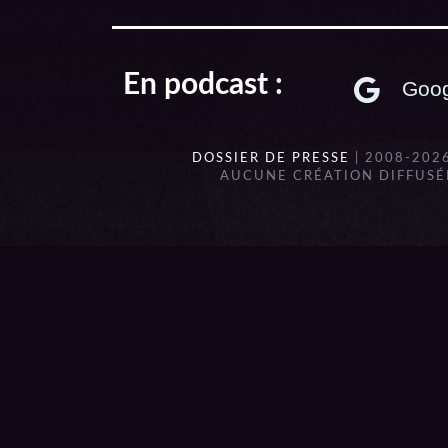
En podcast :
Goog
DOSSIER DE PRESSE
| 2008-202
AUCUNE CRÉATION DIFFUSÉE
{{playListTitle}}
pause
play
{{ index + 1 }}
{{ track.track_title }}
{{ track.a
{{getSVG(store.sr_icon_file)}}