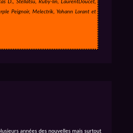
cas D., Stellatsu, Ruby-lin, LaurentDoucet,
rple Peignoir, Melectrik, Yohann Lorant et
 plusieurs années des nouvelles mais surtout