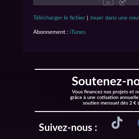
1x
Télécharger le fichier
|
Jouer dans une nouv
SHARE
Abonnement :
iTunes
iTunes
SUBSCRIBE
SHARE
RSS FEED
LINK
EMBED
Soutenez-nou
Vous financez nos projets et 
grâce à une cotisation annuelle
soutien mensuel dès 2 € 
Suivez-nous :