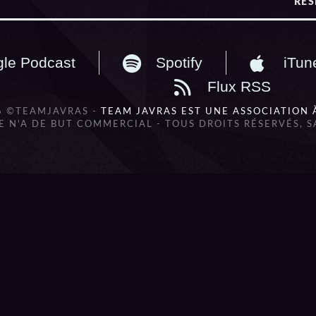
RES
le Podcast
Spotify
iTun
Flux RSS
6 ©TEAMJAVRAS -
TEAM JAVRAS EST UNE ASSOCIATION 
 N'A DE BUT COMMERCIAL - TOUS DROITS RÉSERVÉS, 
lbum_title }}
{{ track.lenght }}