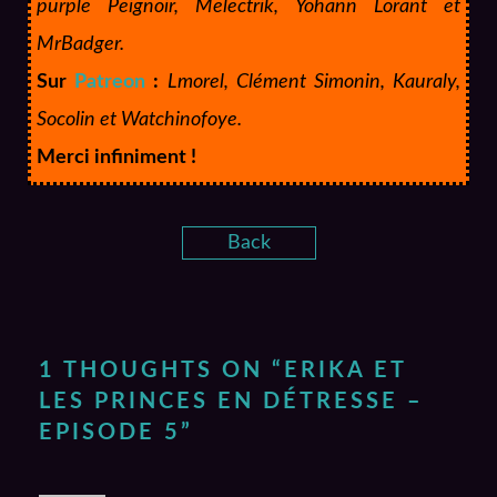
purple Peignoir, Melectrik, Yohann Lorant et
MrBadger.
Sur
Patreon
:
Lmorel, Clément Simonin, Kauraly,
Socolin et Watchinofoye.
Merci infiniment !
Back
1 THOUGHTS ON “
ERIKA ET
LES PRINCES EN DÉTRESSE –
EPISODE 5
”