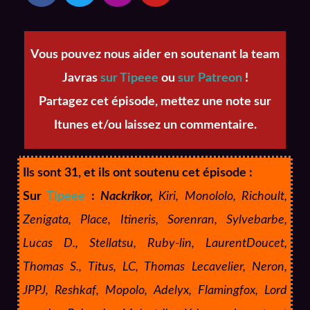
Vous pouvez nous aider en soutenant la team
Javras
sur Tipeee
ou
sur Patreon
!
Partagez cet épisode, mettez une note sur
Itunes et/ou laissez un commentaire.
Ils sont 31, et ils ont soutenu cet épisode :
Sur
Tipeee
:
Nackrikor,
Kiri, Monololo, Richoult,
Zenigata, Place, Itineris, Sorenran, Sylvebarbe,
Lucas D., Stellatsu, Ruby-lin, LaurentDoucet,
Thomas S., Titus, LC, Thomas Lecavelier, Neron,
JPPJ, Reshkaf, Mopolo, Adelyx, Flamingfox, Lord