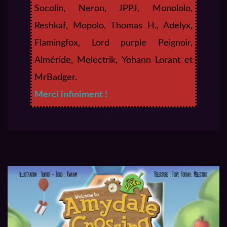
Socolin, Neron, JPPJ, Monololo,
Reshkaf, Mopolo, Thomas H., Adelyx,
Flamingfox, Lord purple Peignoir,
Alméride, Melectrik, Yohann Lorant et
MrBadger.
Merci infiniment !