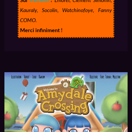
Sur
Patreon
:
Lmorel, Clément Simonin,
Kauraly, Socolin, Watchinofoye, Fanny
COMO.
Merci infiniment !