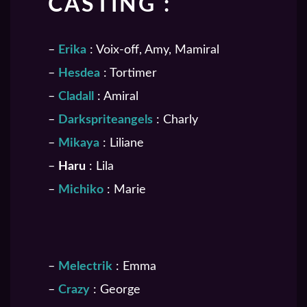
CASTING :
–
Erika
: Voix-off, Amy, Mamiral
–
Hesdea
: Tortimer
–
Cladall
: Amiral
–
Darkspriteangels
: Charly
–
Mikaya
: Liliane
–
Haru
: Lila
–
Michiko
: Marie
–
Melectrik
: Emma
–
Crazy
: George