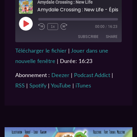
Amydale Crossing : New Life
Amydale Crossing : New Life - Épisode 06
1x
00:00
/
16:23
SUBSCRIBE
SHARE
Télécharger le fichier
|
Jouer dans une
SHARE
Deezer
Podcast Addict
nouvelle fenêtre
|
Durée: 16:23
RSS
Spotify
LINK
YouTube
iTunes
Abonnement :
Deezer
|
Podcast Addict
|
EMBED
RSS FEED
RSS
|
Spotify
|
YouTube
|
iTunes