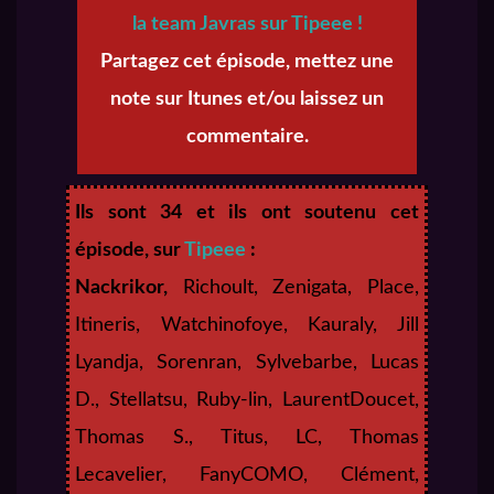
la team Javras sur Tipeee !
Partagez cet épisode, mettez une
note sur Itunes et/ou laissez un
commentaire.
Ils sont 34 et ils ont soutenu cet
épisode, sur
Tipeee
:
Nackrikor,
Richoult, Zenigata, Place,
Itineris, Watchinofoye, Kauraly, Jill
Lyandja, Sorenran, Sylvebarbe, Lucas
D., Stellatsu, Ruby-lin, LaurentDoucet,
Thomas S., Titus, LC, Thomas
Lecavelier, FanyCOMO, Clément,