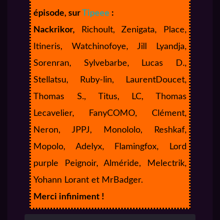
épisode, sur
Tipeee
:
Nackrikor,
Richoult, Zenigata, Place,
Itineris, Watchinofoye, Jill Lyandja,
Sorenran, Sylvebarbe, Lucas D.,
Stellatsu, Ruby-lin, LaurentDoucet,
Thomas S., Titus, LC, Thomas
Lecavelier, FanyCOMO, Clément,
Neron, JPPJ, Monololo, Reshkaf,
Mopolo, Adelyx, Flamingfox, Lord
purple Peignoir, Alméride, Melectrik,
Yohann Lorant et MrBadger.
Merci infiniment !