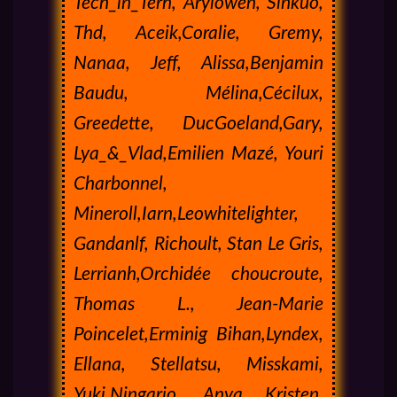
Tech_in_Terh, Arylowen, Sinkuo,
Thd, Aceik,Coralie, Gremy,
Nanaa, Jeff, Alissa,Benjamin
Baudu, Mélina,Cécilux,
Greedette, DucGoeland,Gary,
Lya_&_Vlad,Emilien Mazé, Youri
Charbonnel,
Mineroll,Iarn,Leowhitelighter,
Gandanlf, Richoult, Stan Le Gris,
Lerrianh,Orchidée choucroute,
Thomas L., Jean-Marie
Poincelet,Erminig Bihan,Lyndex,
Ellana, Stellatsu, Misskami,
Yuki,Ningario, Anya Kristen,