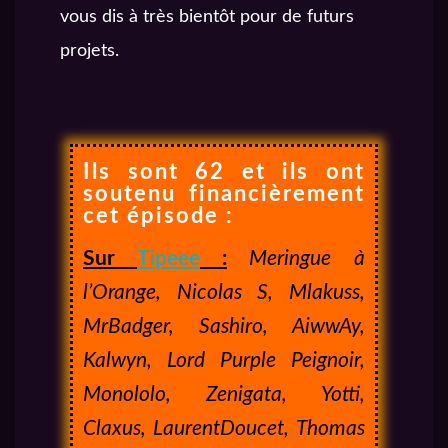
vous dis à très bientôt pour de futurs
projets.
Ils sont 62 et ils ont
soutenu financièrement
cet épisode :
Sur
Tipeee
:
Meringue à
l’Orange, Nicolas S, Mlakuss,
MrBadger, Sashiro, AiwwAy,
Kalwyn, Lord Purple Peignoir,
Monololo, Zenigata, Yotti,
Claxus, LaurentDoucet, Thomas