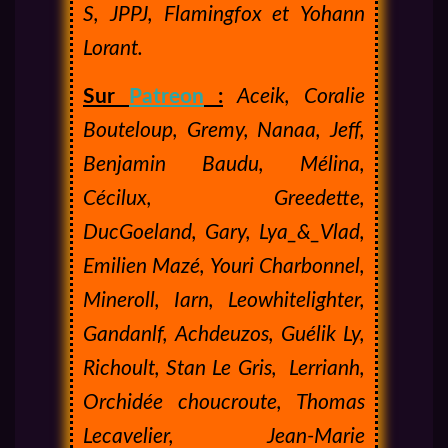
S, JPPJ, Flamingfox et Yohann
Lorant.
Sur
Patreon
:
Aceik, Coralie
Bouteloup, Gremy, Nanaa, Jeff,
Benjamin Baudu, Mélina,
Cécilux, Greedette,
DucGoeland, Gary, Lya_&_Vlad,
Emilien Mazé, Youri Charbonnel,
Mineroll, Iarn, Leowhitelighter,
Gandanlf, Achdeuzos, Guélik Ly,
Richoult, Stan Le Gris, Lerrianh,
Orchidée choucroute, Thomas
Lecavelier, Jean-Marie