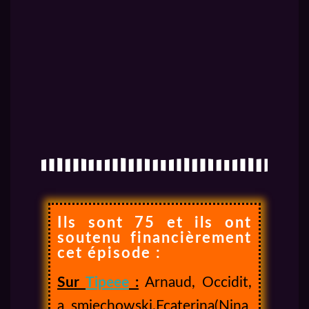
Ils sont 75 et ils ont
soutenu financièrement
cet épisode :
Sur
Tipeee
:
Arnaud, Occidit,
a_smiechowski,Ecaterina(Nina