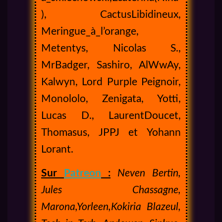
), CactusLibidineux,
Meringue_à_l’orange,
Metentys, Nicolas S.,
MrBadger, Sashiro, AlWwAy,
Kalwyn, Lord Purple Peignoir,
Monololo, Zenigata, Yotti,
Lucas D., LaurentDoucet,
Thomasus, JPPJ et Yohann
Lorant.
Sur
Patreon
:
Neven Bertin,
Jules Chassagne,
Marona,Yorleen,Kokiria Blazeul,