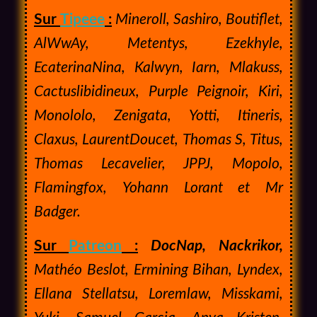
Sur
Tipeee
:
Mineroll, Sashiro, Boutiflet,
AlWwAy, Metentys, Ezekhyle,
EcaterinaNina, Kalwyn, Iarn, Mlakuss,
Cactuslibidineux, Purple Peignoir, Kiri,
Monololo, Zenigata, Yotti, Itineris,
Claxus, LaurentDoucet, Thomas S, Titus,
Thomas Lecavelier, JPPJ, Mopolo,
Flamingfox, Yohann Lorant et Mr
Badger.
Sur
Patreon
:
DocNap,
Nackrikor,
Mathéo Beslot, Ermining Bihan, Lyndex,
Ellana Stellatsu, Loremlaw, Misskami,