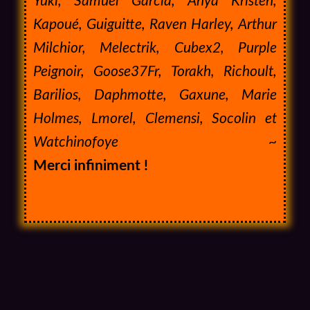
Yuki, Samuel Garcia, Anya Kristen,
Kapoué, Guiguitte, Raven Harley, Arthur
Milchior, Melectrik, Cubex2, Purple
Peignoir, Goose37Fr, Torakh, Richoult,
Barilios, Daphmotte, Gaxune, Marie
Holmes, Lmorel, Clemensi, Socolin et
Watchinofoye ~
Merci infiniment !