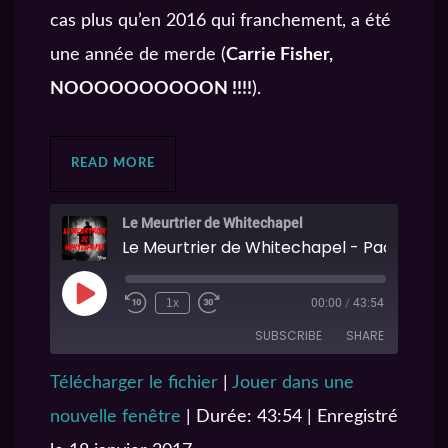
cas plus qu’en 2016 qui franchement, a été
une année de merde (
Carrie Fisher,
NOOOOOOOOOON !!!!
).
READ MORE
Le Meurtrier de Whitechapel
1x
00:00
/
43:54
SUBSCRIBE
SHARE
Télécharger le fichier
|
Jouer dans une
SHARE
iTunes
nouvelle fenêtre
|
Durée: 43:54
|
Enregistré
RSS FEED
LINK