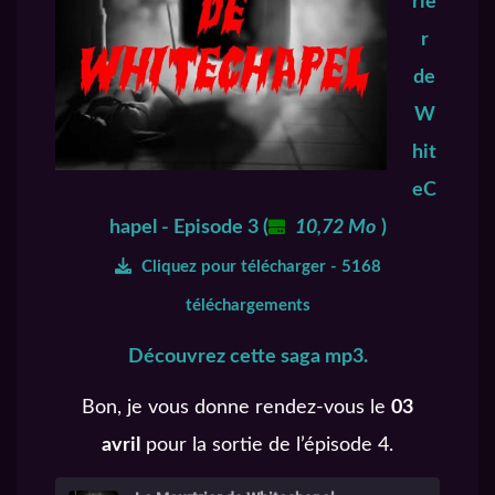
rie
r
de
W
hit
eC
hapel - Episode 3
(
10,72 Mo
)
Cliquez pour télécharger - 5168
téléchargements
Découvrez cette saga mp3.
Bon, je vous donne rendez-vous le
03
avril
pour la sortie de l’épisode 4.