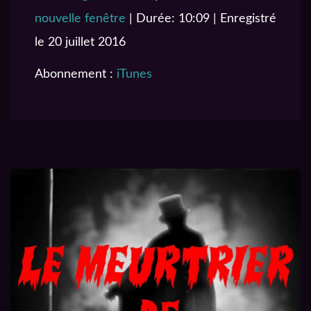
SHARE
iTunes
nouvelle fenêtre
|
Durée: 10:09
|
Enregistré
RSS FEED
LINK
le 20 juillet 2016
EMBED
Abonnement :
iTunes