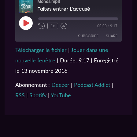
Monos mp3
Faites entrer L'accusé
1x
00:00
/
9:17
SUBSCRIBE
SHARE
Télécharger le fichier
|
Jouer dans une
SHARE
Deezer
Podcast Addict
nouvelle fenêtre
|
Durée: 9:17
|
Enregistré
RSS
Spotify
LINK
le 13 novembre 2016
YouTube
EMBED
RSS FEED
Abonnement :
Deezer
|
Podcast Addict
|
RSS
|
Spotify
|
YouTube