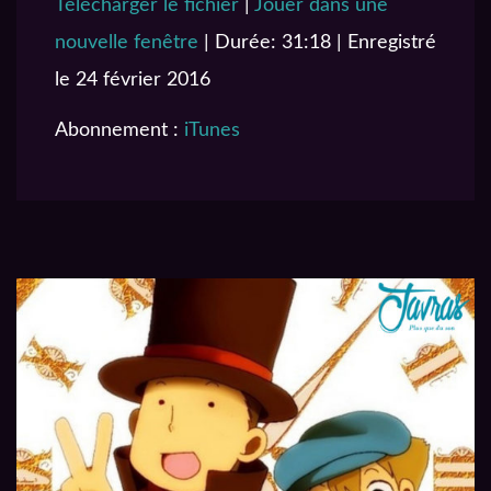
Télécharger le fichier
|
Jouer dans une
SHARE
iTunes
nouvelle fenêtre
|
Durée: 31:18
|
Enregistré
RSS FEED
LINK
le 24 février 2016
EMBED
Abonnement :
iTunes