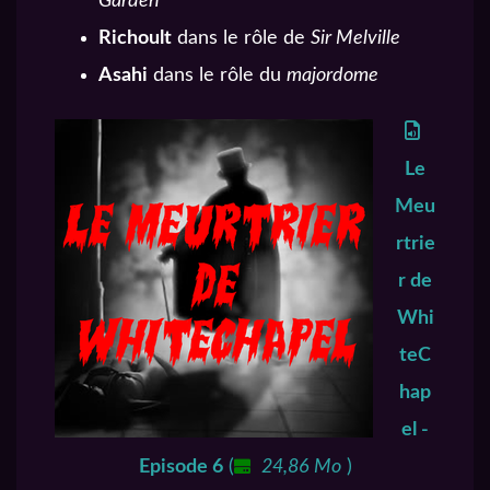
Garden
Richoult
dans le rôle de
Sir Melville
Asahi
dans le rôle du
majordome
Le
Meu
rtrie
r de
Whi
teC
hap
el -
Episode 6
(
24,86 Mo
)