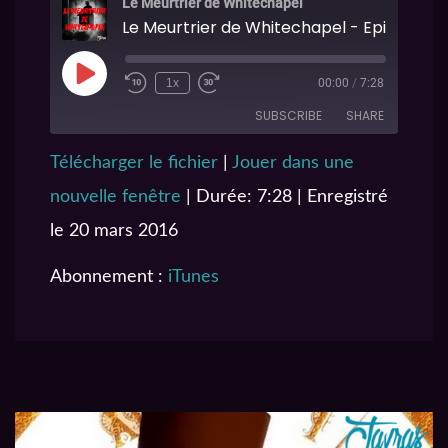
Le Meurtrier de Whitechapel
Le Meurtrier de Whitechapel - Episode 3
1x
00:00
/
7:28
SUBSCRIBE
SHARE
Télécharger le fichier
|
Jouer dans une
SHARE
iTunes
nouvelle fenêtre
|
Durée: 7:28
|
Enregistré
RSS FEED
LINK
le 20 mars 2016
EMBED
Abonnement :
iTunes