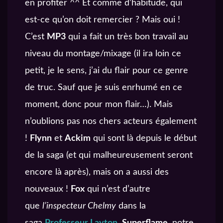
en profiter ^^ Et comme d’habitude, qui
est-ce qu’on doit remercier ? Mais oui !
C’est
MP3
qui a fait un très bon travail au
niveau du montage/mixage (il ira loin ce
petit, je le sens, j’ai du flair pour ce genre
de truc. Sauf que je suis enrhumé en ce
moment, donc pour mon flair…). Mais
n’oublions pas nos chers acteurs également
!
Flynn
et
Ackim
qui sont là depuis le début
de la saga (et qui malheureusement seront
encore là après), mais on a aussi des
nouveaux !
Fox
qui n’est d’autre
que
l’inspecteur Chelmy
dans la
saga
Professeur Layton
,
Superflame
, notre