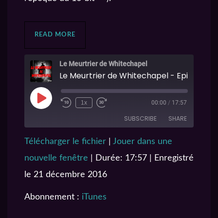
READ MORE
Le Meurtrier de Whitechapel
Le Meurtrier de Whitechapel - Episode 7
1x
00:00
/
17:57
SUBSCRIBE
SHARE
Télécharger le fichier
|
Jouer dans une
SHARE
iTunes
nouvelle fenêtre
|
Durée: 17:57
|
Enregistré
RSS FEED
LINK
le 21 décembre 2016
EMBED
Abonnement :
iTunes