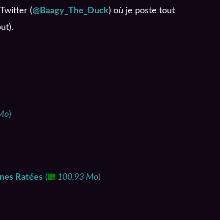
Twitter (
@Baagy_The_Duck
) où je poste tout
ut).
Mo
)
ènes Ratées
(
100,93 Mo
)