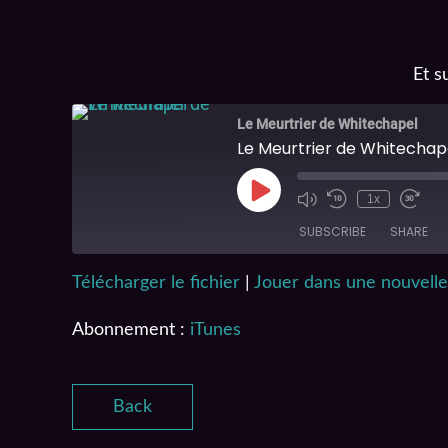
Et s
Le Meurtrier de Whitechapel
Le Meurtrier de Whitechap
1x
SUBSCRIBE
SHARE
Télécharger le fichier
|
Jouer dans une nouvelle
SHARE
iTunes
Abonnement :
iTunes
RSS FEED
LINK
EMBED
Back