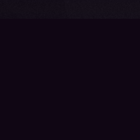
{{playListTitle}}
pause
play
{{ index + 1 }}
{{ track.track_title }}
{{ track.a
{{getSVG(store.sr_icon_file)}}
{{button.podcast_button_name}}