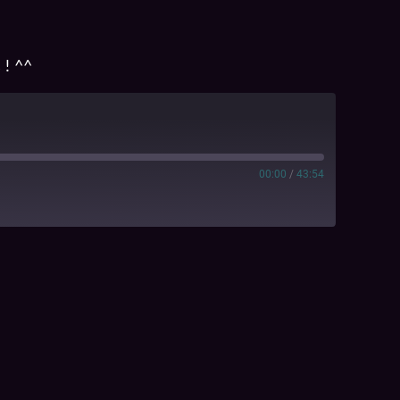
 ! ^^
00:00
/
43:54