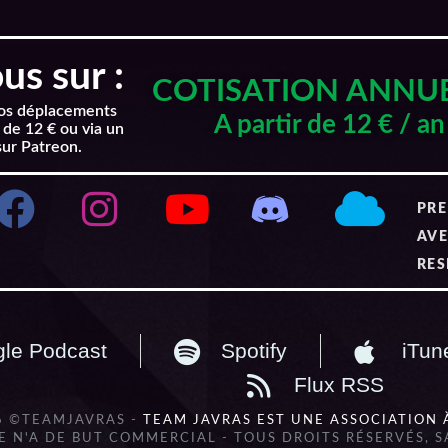
s sur :
COTISATION ANNU
nos déplacements
A partir de 12 € / an
 de 12 € ou via un
sur Patreon.
PRE
AVE
RES
le Podcast
Spotify
iTun
Flux RSS
6 ©TEAMJAVRAS -
TEAM JAVRAS EST UNE ASSOCIATION 
 N'A DE BUT COMMERCIAL - TOUS DROITS RÉSERVÉS, 