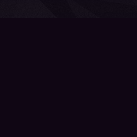
lbum_title }}
{{ track.lenght }}