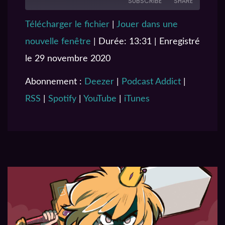
SUBSCRIBE
SHARE
Télécharger le fichier
|
Jouer dans une
SHARE
Deezer
Podcast Addict
nouvelle fenêtre
|
Durée: 13:31
|
Enregistré
RSS
Spotify
LINK
le 29 novembre 2020
YouTube
iTunes
EMBED
RSS FEED
Abonnement :
Deezer
|
Podcast Addict
|
RSS
|
Spotify
|
YouTube
|
iTunes