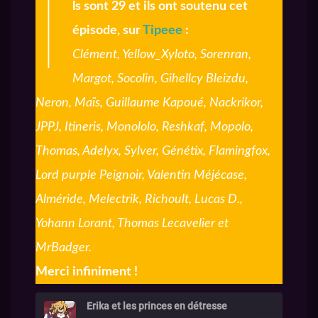
I
ls sont 29 et ils ont soutenu cet
épisode, sur
Tipeee
:
Clément, Yellow_Xyloto, Sorenran,
Margot, Socolin, Gihellcy Bleizdu,
Neron, Maïs, Guillaume Kapoué, Nackrikor,
JPPJ, Itineris, Monololo, Reshkaf, Mopolo,
Thomas, Adelyx, Sylver, Génétix, Flamingfox,
Lord purple Peignoir, Valentin Méjécase,
Alméride, Melectrik, Richoult, Lucas D.,
Yohann Lorant, Thomas Lecavelier et
MrBadger.
Merci infiniment !
Erika et les princes en détresse