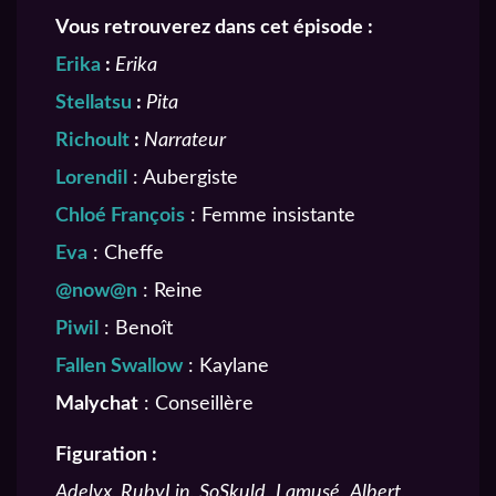
Vous retrouverez dans cet épisode :
Erika
:
Erika
Stellatsu
:
Pita
Richoult
:
Narrateur
Lorendil
: Aubergiste
Chloé François
: Femme insistante
Eva
: Cheffe
@now@n
: Reine
Piwil
: Benoît
Fallen Swallow
: Kaylane
Malychat
: Conseillère
Figuration :
Adelyx, RubyLin, SoSkuld
,
Lamusé
,
Albert
,