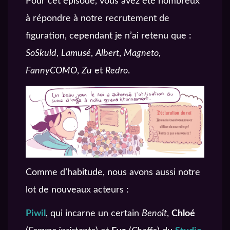
Pour cet épisode, vous avez été nombreux
à répondre à notre recrutement de
figuration, cependant je n’ai retenu que :
SoSkuld
,
Lamusé
,
Albert
,
Magneto
,
FannyCOMO
,
Zu
et
Redro
.
Comme d’habitude, nous avons aussi notre
lot de nouveaux acteurs :
Piwil
, qui incarne un certain
Benoît
,
Chloé