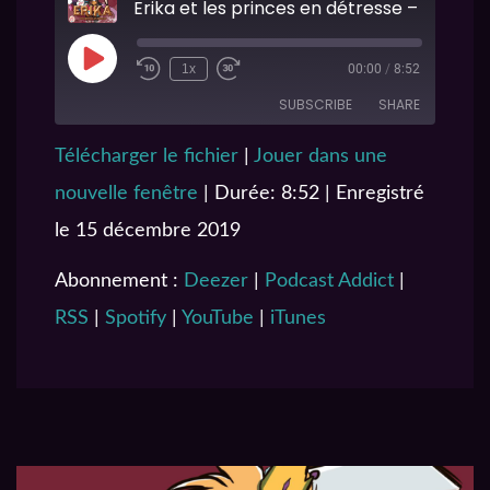
1x
00:00
/
8:52
SUBSCRIBE
SHARE
Télécharger le fichier
|
Jouer dans une
SHARE
Deezer
Podcast Addict
nouvelle fenêtre
|
Durée: 8:52
|
Enregistré
RSS
Spotify
LINK
le 15 décembre 2019
YouTube
iTunes
EMBED
RSS FEED
Abonnement :
Deezer
|
Podcast Addict
|
RSS
|
Spotify
|
YouTube
|
iTunes