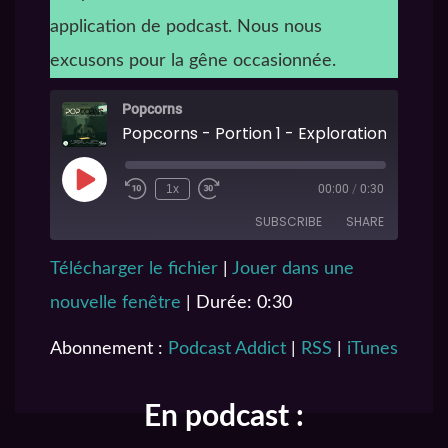
application de podcast. Nous nous
excusons pour la gêne occasionnée.
Popcorns
Popcorns - Portion 1 - Exploration
1x
00:00
/
0:30
SUBSCRIBE
SHARE
Télécharger le fichier
|
Jouer dans une
SHARE
Podcast Addict
RSS
nouvelle fenêtre
|
Durée: 0:30
iTunes
LINK
RSS FEED
Abonnement :
Podcast Addict
|
RSS
|
iTunes
EMBED
En podcast :