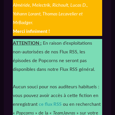
Alméride, Melectrik, Richoult, Lucas D.,
Yohann Lorant, Thomas Lecavelier et
MrBadger.
Merci infiniment !
ATTENTION :
En raison d’exploitations
non-autorisées de nos Flux RSS, les
épisodes de Popcorns ne seront pas
disponibles dans notre Flux RSS général.
Aucun souci pour nos auditeurs habituels :
vous pouvez avoir accès à cette fiction en
enregistrant
ce flux RSS
ou en recherchant
«
Popcorns
» de la «
TeamJavras
» sur votre