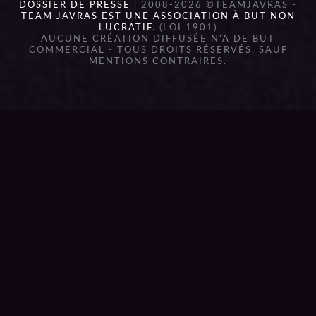
DOSSIER DE PRESSE
| 2008-2026 ©TEAMJAVRAS -
TEAM JAVRAS EST UNE ASSOCIATION À BUT NON
LUCRATIF
. (LOI 1901)
AUCUNE CRÉATION DIFFUSÉE N'A DE BUT
COMMERCIAL - TOUS DROITS RÉSERVÉS, SAUF
MENTIONS CONTRAIRES.
{{playListTitle}}
pause
play
{{ index + 1 }}
{{ track.track_title }}
{{
track.album_title }}
{{ track.lenght }}
{{getSVG(store.sr_icon_file)}}