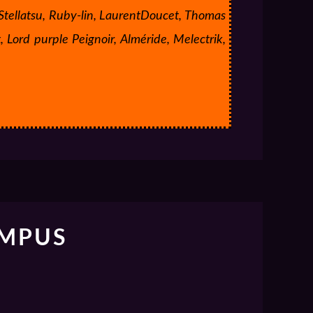
., Stellatsu, Ruby-lin, LaurentDoucet, Thomas
 Lord purple Peignoir, Alméride, Melectrik,
AMPUS