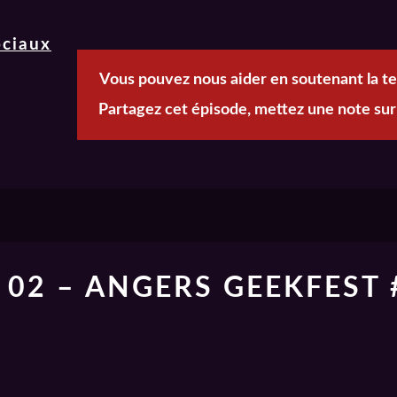
ociaux
Vous pouvez nous aider en soutenant la t
Partagez cet épisode, mettez une note sur
02 – ANGERS GEEKFEST 