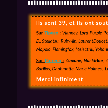
Ils sont 39, et ils ont so
Sur
Tipeee
:
Vianney, Lord Purple Pe
D., Stellatsu, Ruby-lin, LaurentDoucet
Mopolo, Flamingfox, Melectrik, Yohan
Sur
Patreon
:
Gaxune, Nackirkor
, 
Barilios, Daphmotte, Marie Holmes,
L
Merci infiniment