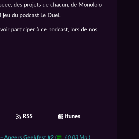
peee, des projets de chacun, de Monololo
i jeu du podcast Le Duel.
oir participer à ce podcast, lors de nos
RSS
Itunes
 – Angers Geekfest #2
(
60,03 Mo
)