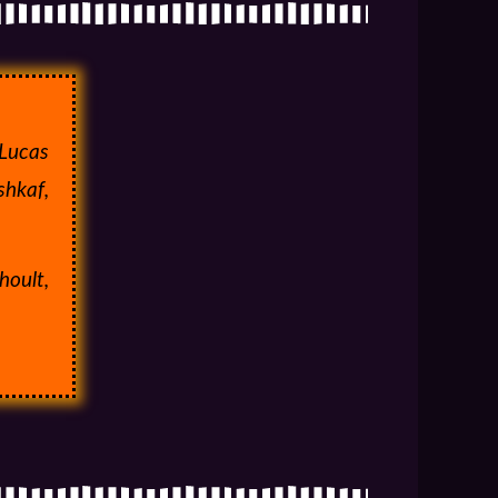
 Lucas
shkaf,
hoult,