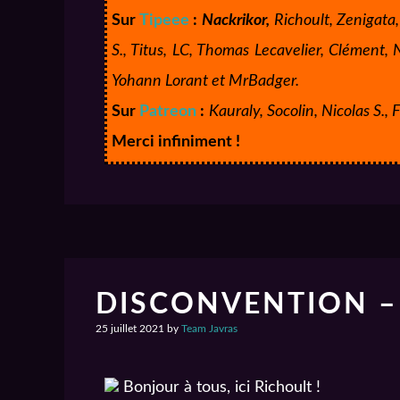
Sur
Tipeee
:
Nackrikor,
Richoult, Zenigata,
S., Titus, LC, Thomas Lecavelier, Clément,
Yohann Lorant et MrBadger.
Sur
Patreon
:
Kauraly, Socolin, Nicolas S.
Merci infiniment !
DISCONVENTION –
25 juillet 2021
by
Team Javras
Bonjour à tous, ici Richoult !