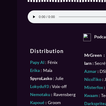
Podca
Distribution
MrGreen :
Papy Al
:
Fénix
Iarn :
Secré
Erika
:
Maïa
Azmar
:
DS
SpyroLasko
:
Julie
NicoTiko
:
J
Lokydu93
:
Voix-off
Misterfox
:
Nemotaku
:
Ravensberg
Kwaam
:
Te
Kapoué
:
Groom
Darksprite