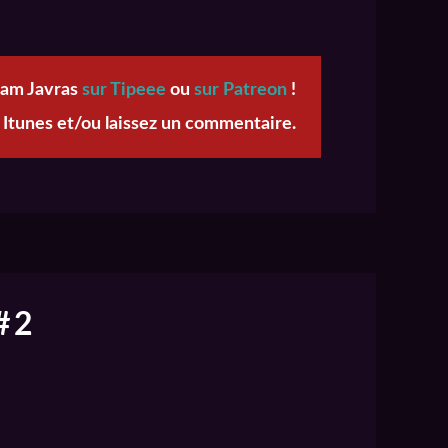
eam Javras
sur Tipeee
ou
sur Patreon
!
 Itunes et/ou laissez un commentaire.
#2