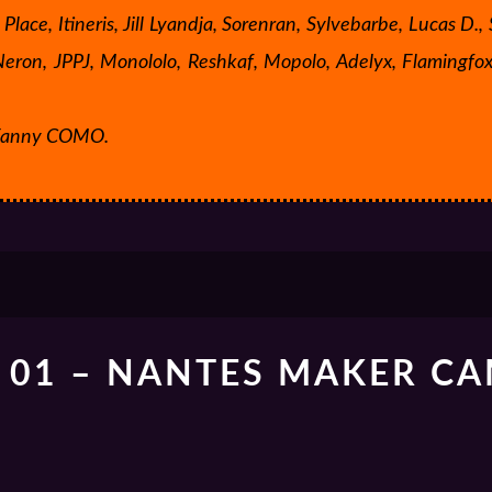
 Place, Itineris, Jill Lyandja, Sorenran, Sylvebarbe, Lucas D
 Neron, JPPJ, Monololo, Reshkaf, Mopolo, Adelyx, Flamingfox,
, Fanny COMO.
 01 – NANTES MAKER C