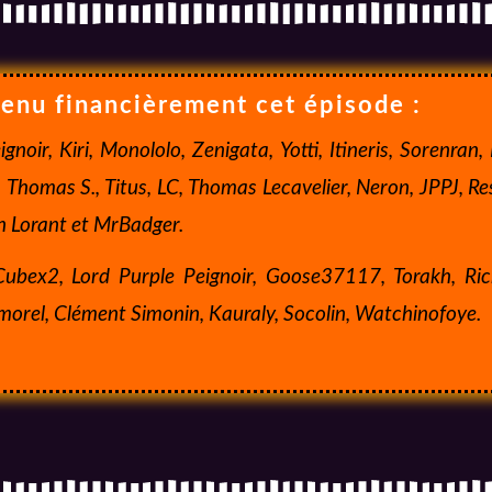
utenu financièrement cet épisode :
ignoir,
Kiri, Monololo, Zenigata, Yotti, Itineris, Sorenran,
, Thomas S., Titus, LC, Thomas Lecavelier, Neron, JPPJ, Re
n Lorant et MrBadger.
Cubex2, Lord Purple Peignoir, Goose37117, Torakh, Ric
morel, Clément Simonin, Kauraly, Socolin, Watchinofoye.