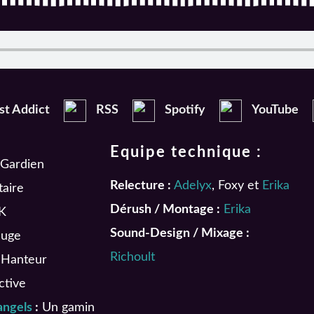
st Addict
RSS
Spotify
YouTube
Equipe technique :
Gardien
Relecture :
Adelyx
, Foxy et
Erika
taire
Dérush / Montage :
Erika
K
Sound-Design / Mixage :
uge
Richoult
Hanteur
ctive
angels
:
Un gamin