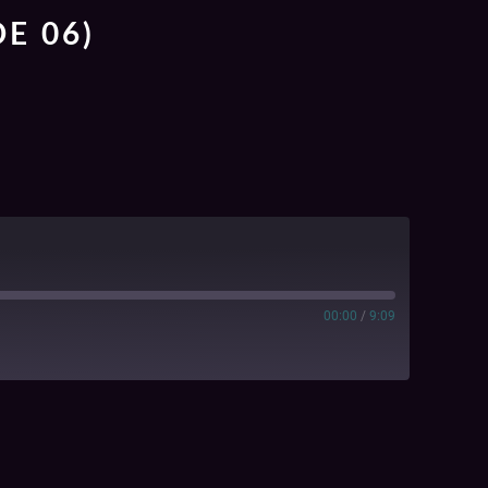
DE 06)
00:00
/
9:09