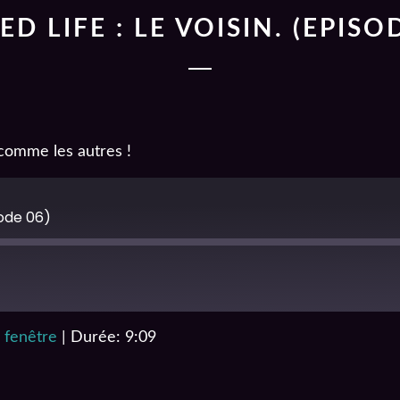
D LIFE : LE VOISIN. (EPISO
comme les autres !
sode 06)
 fenêtre
|
Durée: 9:09
iTunes