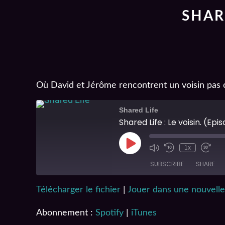
SHARE
Où David et Jérôme rencontrent un voisin pas 
Shared Life
Shared Life : Le voisin. (Epi
1x
SUBSCRIBE
SHARE
Télécharger le fichier
|
Jouer dans une nouvelle
SHARE
Spotify
Abonnement :
Spotify
|
iTunes
RSS FEED
LINK