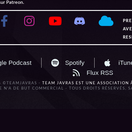
sur Patreon.
PRE
AVE
RES
le Podcast
Spotify
iTun
Flux RSS
6 ©TEAMJAVRAS -
TEAM JAVRAS EST UNE ASSOCIATION 
 N'A DE BUT COMMERCIAL - TOUS DROITS RÉSERVÉS, 