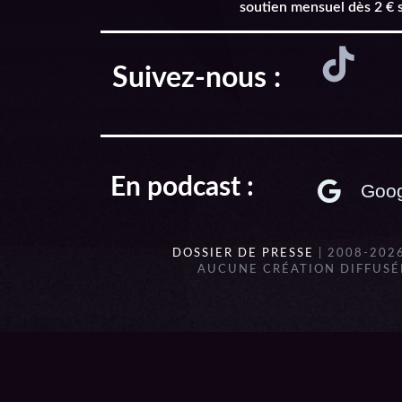
soutien mensuel dès 2 € 
Suivez-nous :
En podcast :
Goog
DOSSIER DE PRESSE
| 2008-202
AUCUNE CRÉATION DIFFUSÉE
{{playListTitle}}