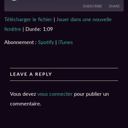
SUBSCRIBE
SHARE
Télécharger le fichier
|
Jouer dans une nouvelle
SHARE
Spotify
iTunes
fenêtre
|
Durée: 1:09
RSS FEED
LINK
Abonnement :
Spotify
|
iTunes
EMBED
LEAVE A REPLY
Vous devez
vous connecter
pour publier un
commentaire.