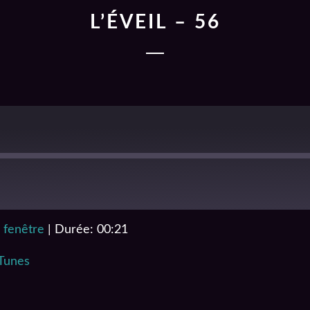
L’ÉVEIL – 56
 fenêtre
|
Durée: 00:21
RSS
iTunes