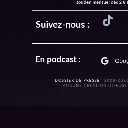
soutien mensuel dès 2 € 
Suivez-nous :
En podcast :
Goog
DOSSIER DE PRESSE
| 2008-202
AUCUNE CRÉATION DIFFUSÉE
{{playListTitle}}