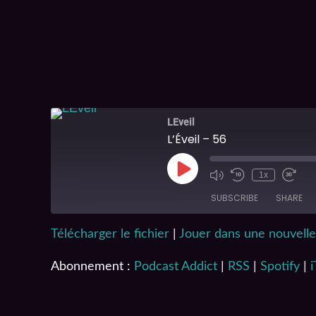
LEveil
L’Éveil – 56
1x
SUBSCRIBE
SHARE
Télécharger le fichier
|
Jouer dans une nouvelle
SHARE
Podcast Addict
iTunes
Abonnement :
Podcast Addict
|
RSS
|
Spotify
|
LINK
RSS FEED
EMBED