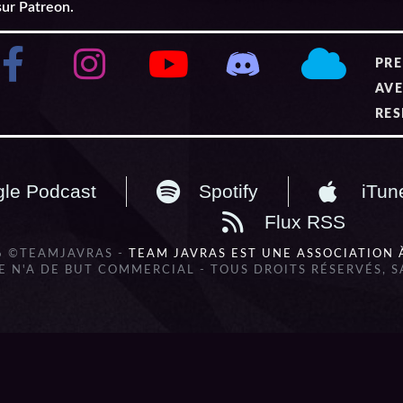
sur Patreon.
PRE
AVE
RES
le Podcast
Spotify
iTun
Flux RSS
6 ©TEAMJAVRAS -
TEAM JAVRAS EST UNE ASSOCIATION 
 N'A DE BUT COMMERCIAL - TOUS DROITS RÉSERVÉS, 