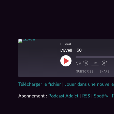
LEveil
L’Éveil – 50
1x
SUBSCRIBE
SHARE
Télécharger le fichier
|
Jouer dans une nouvelle
SHARE
Podcast Addict
iTunes
Abonnement :
Podcast Addict
|
RSS
|
Spotify
|
LINK
RSS FEED
EMBED