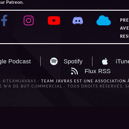
sur Patreon.
PRE
AVE
RES
le Podcast
Spotify
iTun
Flux RSS
6 ©TEAMJAVRAS -
TEAM JAVRAS EST UNE ASSOCIATION 
 N'A DE BUT COMMERCIAL - TOUS DROITS RÉSERVÉS, 