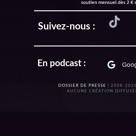
soutien mensuel dès 2 € 
Suivez-nous :
En podcast :
Goog
DOSSIER DE PRESSE
| 2008-202
AUCUNE CRÉATION DIFFUSÉE
{{playListTitle}}