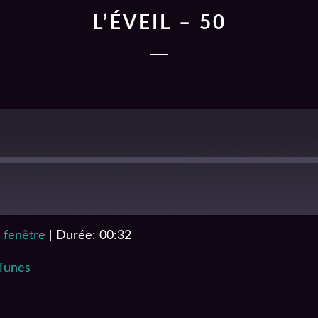
L’ÉVEIL – 50
 fenêtre
|
Durée: 00:32
RSS
iTunes