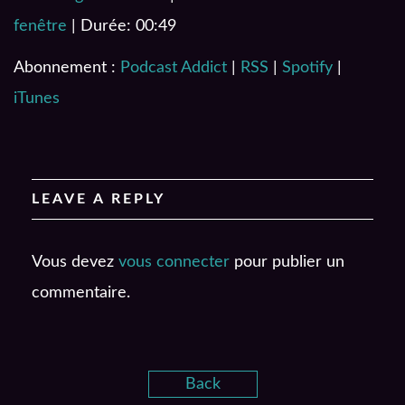
SHARE
Podcast Addict
RSS
fenêtre
|
Durée: 00:49
Spotify
iTunes
LINK
RSS FEED
Abonnement :
Podcast Addict
|
RSS
|
Spotify
|
EMBED
iTunes
LEAVE A REPLY
Vous devez
vous connecter
pour publier un
commentaire.
Back