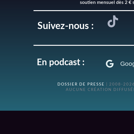
soutien mensuel dès 2 € 
Suivez-nous :
En podcast :
Goog
DOSSIER DE PRESSE
| 2008-202
AUCUNE CRÉATION DIFFUSÉE
{{playListTitle}}