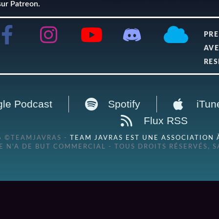
sur Patreon.
PRE
AVE
RES
le Podcast
Spotify
iTun
Flux RSS
6 ©TEAMJAVRAS -
TEAM JAVRAS EST UNE ASSOCIATION 
 N'A DE BUT COMMERCIAL - TOUS DROITS RÉSERVÉS, 