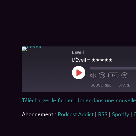
LEveil
L’Éveil – ★★★★★
1x
SUBSCRIBE
SHARE
Télécharger le fichier
|
Jouer dans une nouvelle
SHARE
Podcast Addict
iTunes
Abonnement :
Podcast Addict
|
RSS
|
Spotify
|
LINK
RSS FEED
EMBED