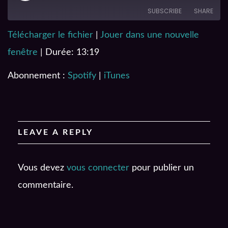
SUBSCRIBE
SHARE
Télécharger le fichier
|
Jouer dans une nouvelle
SHARE
Spotify
iTunes
fenêtre
|
Durée: 13:19
RSS FEED
LINK
Abonnement :
Spotify
|
iTunes
EMBED
LEAVE A REPLY
Vous devez
vous connecter
pour publier un
commentaire.