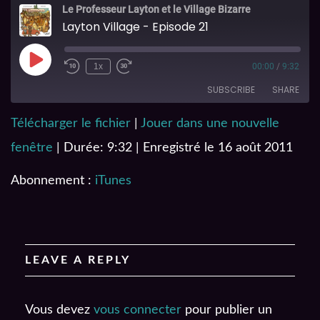
Le Professeur Layton et le Village Bizarre
Layton Village - Episode 21
1x
00:00
/
9:32
SUBSCRIBE
SHARE
Télécharger le fichier
|
Jouer dans une nouvelle
SHARE
iTunes
fenêtre
|
Durée: 9:32
|
Enregistré le 16 août 2011
RSS FEED
LINK
Abonnement :
iTunes
EMBED
LEAVE A REPLY
Vous devez
vous connecter
pour publier un