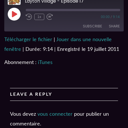
Layton Village - Episode 17
1x
00:00
/
9:14
SUBSCRIBE
SHARE
Télécharger le fichier
|
Jouer dans une nouvelle
SHARE
iTunes
fenêtre
|
Durée: 9:14
|
Enregistré le 19 juillet 2011
RSS FEED
LINK
Abonnement :
iTunes
EMBED
LEAVE A REPLY
Vous devez
vous connecter
pour publier un
commentaire.