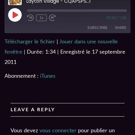
Layton Village - CQAPSPS…1
1x
00:00
/
1:34
SUBSCRIBE
SHARE
Télécharger le fichier
|
Jouer dans une nouvelle
SHARE
iTunes
fenêtre
|
Durée: 1:34
|
Enregistré le 17 septembre
RSS FEED
LINK
2011
EMBED
Abonnement :
iTunes
LEAVE A REPLY
Vous devez
vous connecter
pour publier un