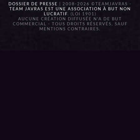
DOSSIER DE PRESSE
| 2008-2026 ©TEAMJAVRAS -
TEAM JAVRAS EST UNE ASSOCIATION À BUT NON
LUCRATIF
. (LOI 1901)
AUCUNE CRÉATION DIFFUSÉE N'A DE BUT
COMMERCIAL - TOUS DROITS RÉSERVÉS, SAUF
MENTIONS CONTRAIRES.
{{playListTitle}}
pause
play
{{ index + 1 }}
{{ track.track_title }}
{{
track.album_title }}
{{ track.lenght }}