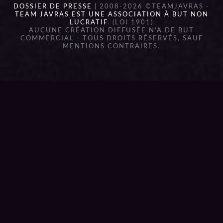
DOSSIER DE PRESSE
| 2008-2026 ©TEAMJAVRAS -
TEAM JAVRAS EST UNE ASSOCIATION À BUT NON
LUCRATIF
. (LOI 1901)
AUCUNE CRÉATION DIFFUSÉE N'A DE BUT
COMMERCIAL - TOUS DROITS RÉSERVÉS, SAUF
MENTIONS CONTRAIRES.
{{playListTitle}}
pause
play
{{ index + 1 }}
{{ track.track_title }}
{{
track.album_title }}
{{ track.lenght }}