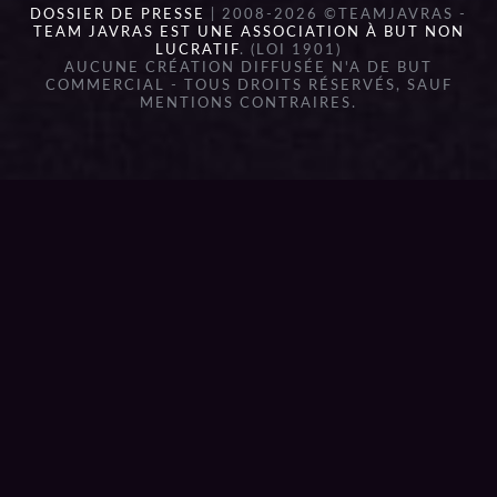
DOSSIER DE PRESSE
| 2008-2026 ©TEAMJAVRAS -
TEAM JAVRAS EST UNE ASSOCIATION À BUT NON
LUCRATIF
. (LOI 1901)
AUCUNE CRÉATION DIFFUSÉE N'A DE BUT
COMMERCIAL - TOUS DROITS RÉSERVÉS, SAUF
MENTIONS CONTRAIRES.
{{playListTitle}}
pause
play
{{ index + 1 }}
{{ track.track_title }}
{{
track.album_title }}
{{ track.lenght }}