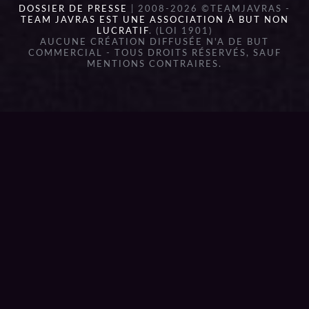
DOSSIER DE PRESSE
| 2008-2026 ©TEAMJAVRAS -
TEAM JAVRAS EST UNE ASSOCIATION À BUT NON
LUCRATIF
. (LOI 1901)
AUCUNE CRÉATION DIFFUSÉE N'A DE BUT
COMMERCIAL - TOUS DROITS RÉSERVÉS, SAUF
MENTIONS CONTRAIRES.
{{playListTitle}}
pause
play
{{ index + 1 }}
{{ track.track_title }}
{{
track.album_title }}
{{ track.lenght }}