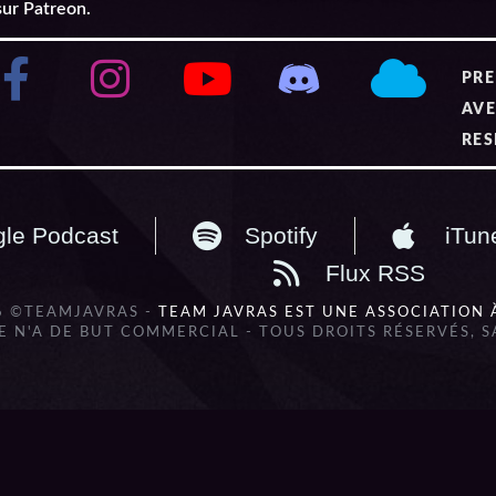
sur Patreon.
PRE
AVE
RES
le Podcast
Spotify
iTun
Flux RSS
6 ©TEAMJAVRAS -
TEAM JAVRAS EST UNE ASSOCIATION 
 N'A DE BUT COMMERCIAL - TOUS DROITS RÉSERVÉS, 