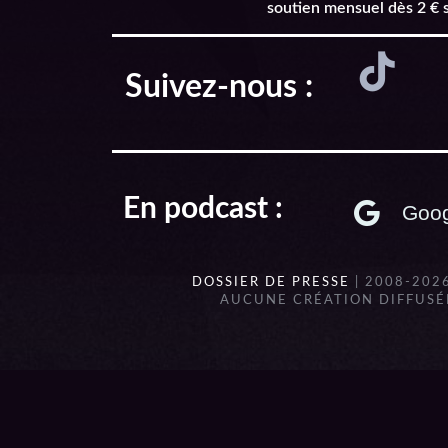
soutien mensuel dès 2 € 
Suivez-nous :
En podcast :
Goog
DOSSIER DE PRESSE
| 2008-202
AUCUNE CRÉATION DIFFUSÉE
{{playListTitle}}