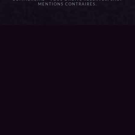
MENTIONS CONTRAIRES.
{{playListTitle}}
pause
play
{{ index + 1 }}
{{ track.track_title }}
{{
track.album_title }}
{{ track.lenght }}
{{getSVG(store.sr_icon_file)}}
{{button.podcast_button_name}}