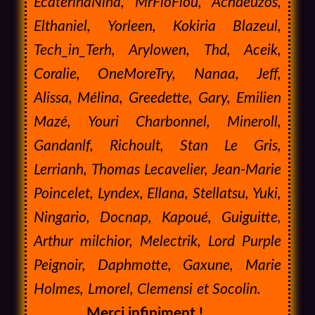
EcaterinaNina, MrFloFlou, Achdeuzos,
Elthaniel, Yorleen, Kokiria Blazeul,
Tech_in_Terh, Arylowen, Thd, Aceik,
Coralie, OneMoreTry, Nanaa, Jeff,
Alissa,
Mélina,
Greedette, Gary, Emilien
Mazé, Youri Charbonnel, Mineroll,
Gandanlf, Richoult, Stan Le Gris,
Lerrianh,
Thomas Lecavelier, Jean-Marie
Poincelet, Lyndex, Ellana, Stellatsu, Yuki,
Ningario, Docnap, Kapoué, Guiguitte,
Arthur milchior, Melectrik,
Lord Purple
Peignoir,
Daphmotte, Gaxune, Marie
Holmes, Lmorel, Clemensi et Socolin.
Merci infiniment !