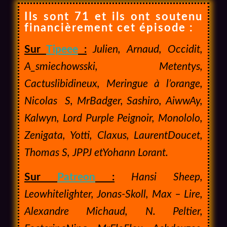
Ils sont 71 et ils ont soutenu
financièrement cet épisode :
Sur
Tipeee
:
Julien, Arnaud, Occidit,
A_smiechowsski, Metentys,
Cactuslibidineux, Meringue à l’orange,
Nicolas S, MrBadger, Sashiro, AiwwAy,
Kalwyn, Lord Purple Peignoir, Monololo,
Zenigata, Yotti, Claxus, LaurentDoucet,
Thomas S, JPPJ etYohann Lorant.
Sur
Patreon
:
Hansi Sheep,
Leowhitelighter, Jonas-Skoll, Max – Lire,
Alexandre Michaud, N. Peltier,