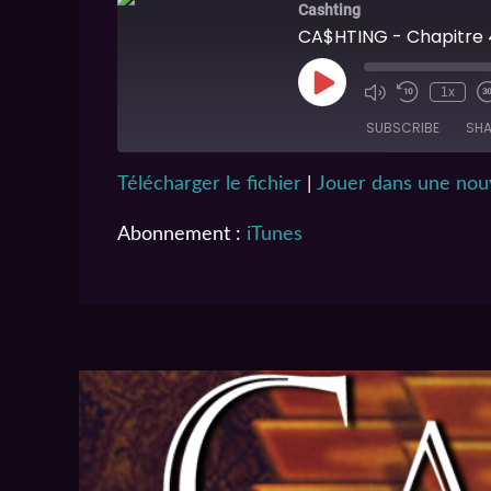
Cashting
CA$HTING - Chapitre 
1x
SUBSCRIBE
SHA
Télécharger le fichier
|
Jouer dans une nouv
SHARE
iTunes
Abonnement :
iTunes
RSS FEED
LINK
EMBED