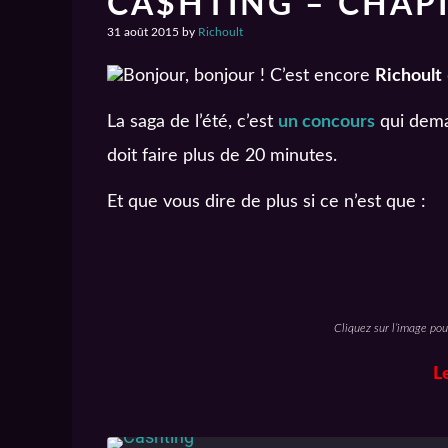
CA$HTING – CHAPI
31 août 2015
by
Richoult
Bonjour, bonjour ! C’est encore
Richoult
La saga de l’été, c’est
un concours
qui deman
doit faire plus de 20 minutes.
Et que vous dire de plus si ce n’est que :
Cliquez sur l’image pou
L