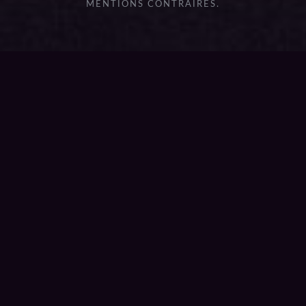
MENTIONS CONTRAIRES.
{{playListTitle}}
pause
play
{{ index + 1 }}
{{ track.track_title }}
{{
track.album_title }}
{{ track.lenght }}
{{getSVG(store.sr_icon_file)}}
{{button.podcast_button_name}}