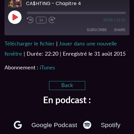
CA$HTING - Chapitre 4
1x
00:00
/
22:20
SUBSCRIBE
SHARE
Télécharger le fichier
|
Jouer dans une nouvelle
SHARE
iTunes
fenêtre
|
Durée: 22:20
|
Enregistré le 31 août 2015
RSS FEED
LINK
Abonnement :
iTunes
EMBED
Back
En podcast :
Google Podcast
Spotify