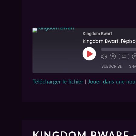
Kingdom Bwarf
Kingdom Bwarf, l'épisod
1x
SUBSCRIBE
SHA
Télécharger le fichier
|
Jouer dans une nouv
SHARE
RSS FEED
LINK
EMBED
KINGDOM BWARF –