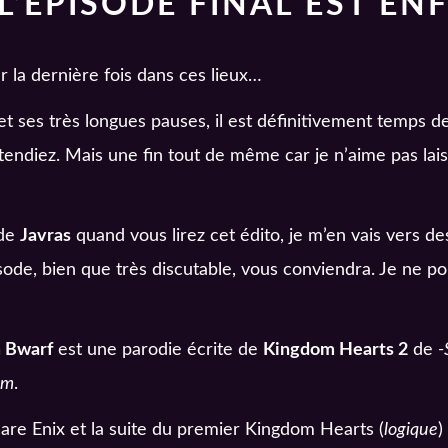
’ÉPISODE FINAL EST ENFI
ur la dernière fois dans ces lieux…
t ses très longues pauses, il est définitivement temps de
ttendiez. Mais une fin tout de même car je n’aime pas lai
 de
Javras
quand vous lirez cet édito, je m’en vais vers des
sode, bien que très discutable, vous conviendra. Je ne p
 Bwarf
est une parodie écrite de
Kingdom Hearts 2
de
-
am
.
are Enix et la suite du premier Kingdom Hearts (
logique
)