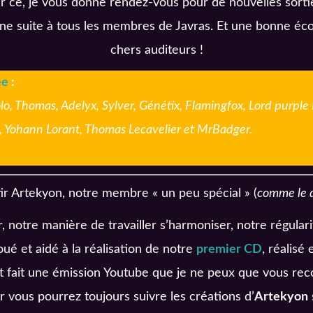
ur ce, je vous donne rendez-vous pour de nouvelles sorti
ne suite à tous les membres de Javras. Et une bonne écout
chers auditeurs !
ee
:
lo, Thomas, Adelyx, Sylver, Génétix, Flamingfox, Lord purple 
., Yohann Lorant, Thomas Lecavelier et MrBadger.
tir Artekyon, notre membre « un peu spécial » (
comme le 
er, notre manière de travailler s’harmoniser, notre régular
ué et aidé à la réalisation de notre
premier CD
, réalisé
nt fait une émission Youtube que je ne peux que vous r
ur vous pourrez toujours suivre les créations d’
Artekyon