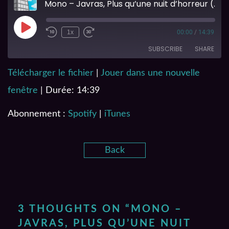
Mono – Javras, Plus qu’une nuit d’horreur (Partie 3)
1x
00:00
/
14:39
SUBSCRIBE
SHARE
Télécharger le fichier
|
Jouer dans une nouvelle
SHARE
Spotify
iTunes
fenêtre
|
Durée: 14:39
RSS FEED
LINK
Abonnement :
Spotify
|
iTunes
EMBED
Back
3 THOUGHTS ON “
MONO –
JAVRAS, PLUS QU’UNE NUIT