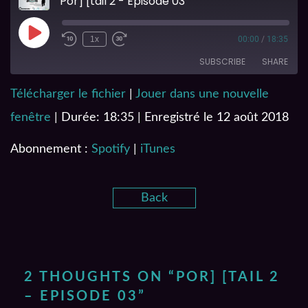
Por] [tail 2 - Episode 03
1x
00:00
/
18:35
SUBSCRIBE
SHARE
Télécharger le fichier
|
Jouer dans une nouvelle
SHARE
Spotify
iTunes
fenêtre
|
Durée: 18:35
|
Enregistré le 12 août 2018
RSS FEED
LINK
Abonnement :
Spotify
|
iTunes
EMBED
Back
2 THOUGHTS ON “
POR] [TAIL 2
– EPISODE 03
”