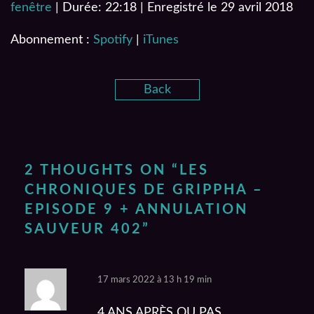
fenêtre
|
Durée: 22:18
|
Enregistré le 29 avril 2018
RSS FEED
LINK
Abonnement :
Spotify
|
iTunes
EMBED
Back
2 THOUGHTS ON “
LES
CHRONIQUES DE GRIPPHA –
EPISODE 9 + ANNULATION
SAUVEUR 402
”
17 mars 2022 à 13 h 19 min
4 ANS APRÈS OU PAS