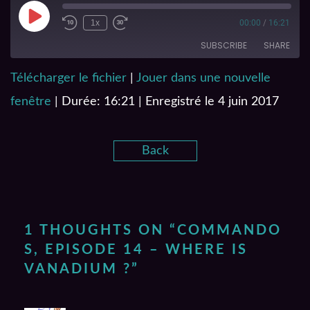
1x
00:00
/
16:21
SUBSCRIBE
SHARE
Télécharger le fichier
|
Jouer dans une nouvelle
SHARE
RSS FEED
fenêtre
|
Durée: 16:21
|
Enregistré le 4 juin 2017
LINK
EMBED
Back
1 THOUGHTS ON “
COMMANDO
S, EPISODE 14 – WHERE IS
VANADIUM ?
”