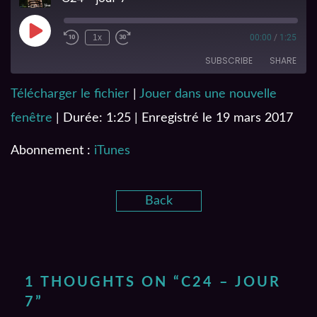
1x
00:00
/
1:25
SUBSCRIBE
SHARE
Télécharger le fichier
|
Jouer dans une nouvelle
SHARE
iTunes
fenêtre
|
Durée: 1:25
|
Enregistré le 19 mars 2017
RSS FEED
LINK
Abonnement :
iTunes
EMBED
Back
1 THOUGHTS ON “
C24 – JOUR
7
”