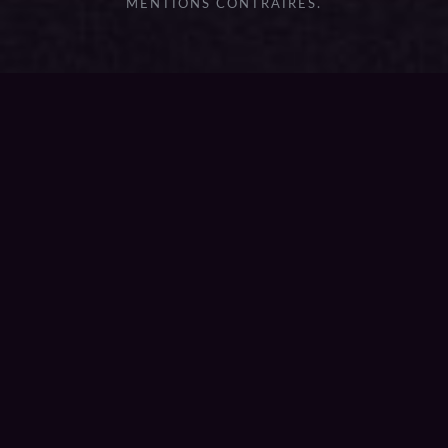
MENTIONS CONTRAIRES.
{{playListTitle}}
pause
play
{{ index + 1 }}
{{ track.track_title }}
{{
track.album_title }}
{{ track.lenght }}
{{getSVG(store.sr_icon_file)}}
{{button.podcast_button_name}}