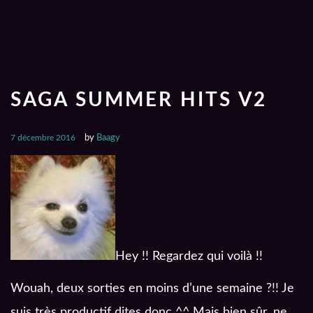
SAGA SUMMER HITS V2
7 décembre 2016
by
Baagy
Hey !! Regardez qui voilà !!
Wouah, deux sorties en moins d’une semaine ?!! Je
suis très productif dites donc ^^ Mais bien sûr, ne