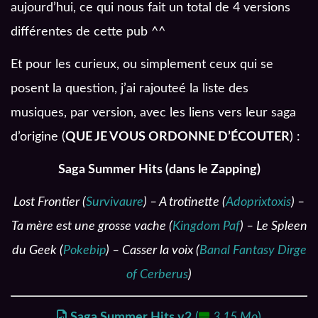
aujourd’hui, ce qui nous fait un total de 4 versions
différentes de cette pub ^^
Et pour les curieux, ou simplement ceux qui se
posent la question, j’ai rajouteé la liste des
musiques, par version, avec les liens vers leur saga
d’origine (
QUE JE VOUS ORDONNE D’
ÉCOUTER
) :
Saga Summer Hits (dans le Zapping)
Lost Frontier (
Survivaure
) – A trotinette (
Adoprixtoxis
) –
Ta mère est une grosse vache (
Kingdom Paf
) – Le Spleen
du Geek (
Pokebip
) – Casser la voix (
Banal Fantasy Dirge
of Cerberus
)
Saga Summer Hits v2
(
3,15 Mo
)