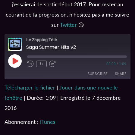
j’essaierai de sortir début 2017. Pour rester au
courant de la progression, n’hésitez pas à me suivre
sur
Twitter
😉
Le Zapping Télé
Saga Summer Hits v2
1x
00:00
/
1:09
SUBSCRIBE
SHARE
Télécharger le fichier
|
Jouer dans une nouvelle
SHARE
iTunes
fenêtre
|
Durée: 1:09
|
Enregistré le 7 décembre
RSS FEED
LINK
2016
EMBED
Abonnement :
iTunes