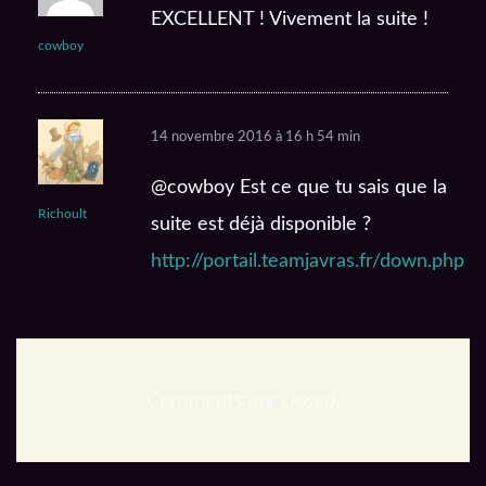
EXCELLENT ! Vivement la suite !
cowboy
14 novembre 2016 à 16 h 54 min
@cowboy Est ce que tu sais que la
Richoult
suite est déjà disponible ?
http://portail.teamjavras.fr/down.php
Comments are closed.
En podcast :