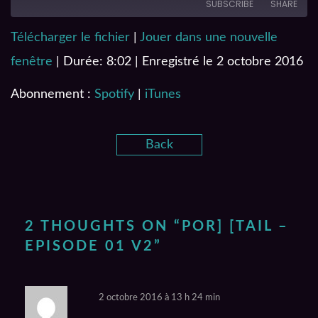
SUBSCRIBE
SHARE
Télécharger le fichier
|
Jouer dans une nouvelle
SHARE
Spotify
iTunes
fenêtre
|
Durée: 8:02
|
Enregistré le 2 octobre 2016
RSS FEED
LINK
Abonnement :
Spotify
|
iTunes
EMBED
Back
2 THOUGHTS ON “
POR] [TAIL –
EPISODE 01 V2
”
2 octobre 2016 à 13 h 24 min