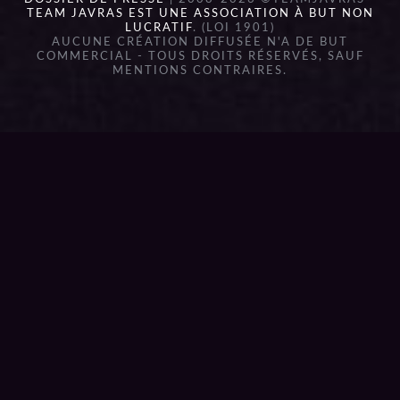
TEAM JAVRAS EST UNE ASSOCIATION À BUT NON
LUCRATIF
. (LOI 1901)
AUCUNE CRÉATION DIFFUSÉE N'A DE BUT
COMMERCIAL - TOUS DROITS RÉSERVÉS, SAUF
MENTIONS CONTRAIRES.
{{playListTitle}}
pause
play
{{ index + 1 }}
{{ track.track_title }}
{{
track.album_title }}
{{ track.lenght }}
{{getSVG(store.sr_icon_file)}}