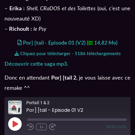
–
Erika :
Shell, CRaDOS et des Toilettes
(oui, c’est une
nouveauté XD)
–
Richoult :
le Psy
Por] [tail - Episode 01 (V2)
(
14,82 Mo
)
Cliquez pour télécharger - 5186 téléchargements
Découvrir cette saga mp3.
Donc en attendant
Por] [tail 2
, je vous laisse avec ce
remake ^^
Portail 1 & 2
Por] [tail - Episode 01 V2
1x
00:00
/
8:02