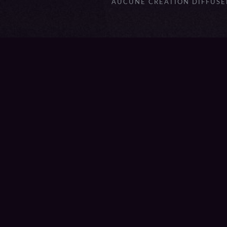
AUCUNE CRÉATION DIFFUSÉE
{{playListTitle}}
pause
play
{{ index + 1 }}
{{ track.track_title }}
{{ track.a
{{getSVG(store.sr_icon_file)}}
{{button.podcast_button_name}}