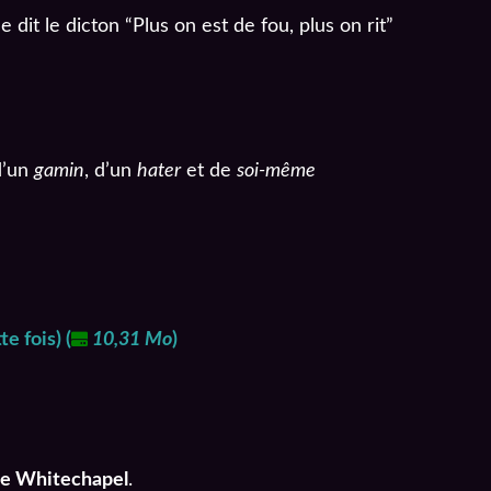
 dit le dicton “Plus on est de fou, plus on rit”
d’un
gamin
, d’un
hater
et de
soi-même
te fois)
(
10,31 Mo
)
de Whitechapel
.