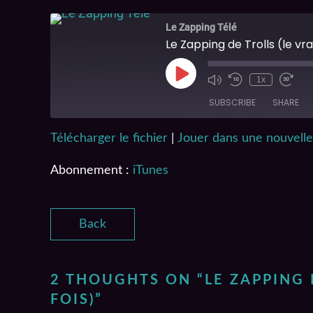
Le Zapping Télé
Le Zapping de Trolls (le vra
1x
SUBSCRIBE
SHARE
Télécharger le fichier
|
Jouer dans une nouvelle
SHARE
iTunes
Abonnement :
iTunes
RSS FEED
LINK
EMBED
Back
2 THOUGHTS ON “
LE ZAPPING 
FOIS)
”