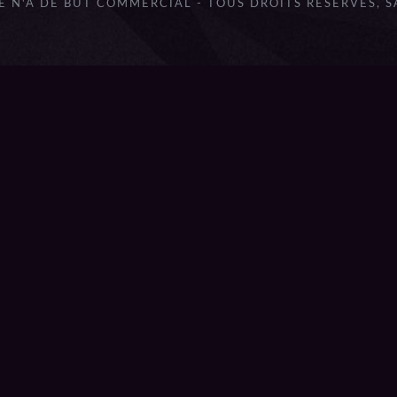
 N'A DE BUT COMMERCIAL - TOUS DROITS RÉSERVÉS, 
lbum_title }}
{{ track.lenght }}