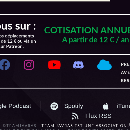
s sur :
COTISATION ANNU
nos déplacements
A partir de 12 € / an
 de 12 € ou via un
sur Patreon.
PRE
AVE
RES
le Podcast
Spotify
iTun
Flux RSS
6 ©TEAMJAVRAS -
TEAM JAVRAS EST UNE ASSOCIATION 