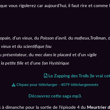
que vous rigolerez car aujourd’hui, il faut rire et comme le
copain
, d’un
vieux
, du
Poisson d’avril
, du
mafieux
,
Trollman
, 
n
vieux
et du
scientifique fou
du
présentateur
, du
mec dans le placard
et d’un
vigile
e
la petite fille
et d’une
fan Hystérique
Le Zapping des Trolls (le vrai cet
Cliquez pour télécharger - 4079 téléchargements
Découvrez cette saga mp3.
s à dimanche pour la sortie de l’épisode 4 du
Meurtrier 