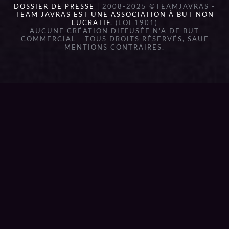
DOSSIER DE PRESSE
| 2008-2025 ©TEAMJAVRAS -
TEAM JAVRAS EST UNE ASSOCIATION À BUT NON
LUCRATIF
. (LOI 1901)
AUCUNE CRÉATION DIFFUSÉE N'A DE BUT
COMMERCIAL - TOUS DROITS RÉSERVÉS, SAUF
MENTIONS CONTRAIRES.
{{playListTitle}}
pause
play
{{ index + 1 }}
{{ track.track_title }}
{{
track.album_title }}
{{ track.lenght }}