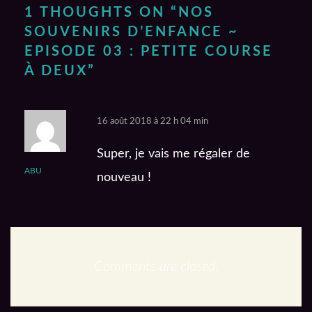
1 THOUGHTS ON “
NOS
SOUVENIRS D’ENFANCE ~
EPISODE 03 : PETITE COURSE
À DEUX
”
16 août 2018 à 22 h 04 min
Super, je vais me régaler de
ABU
nouveau !
Comments are closed.
En podcast :