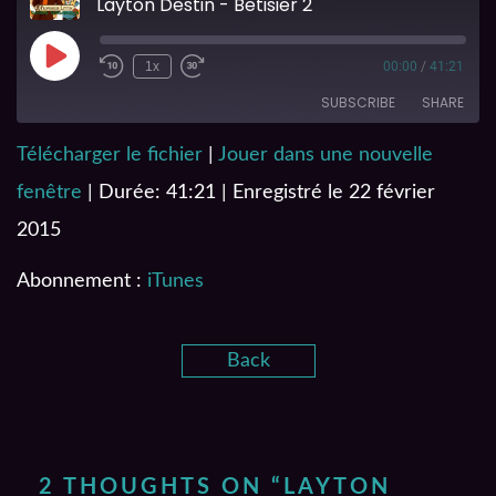
Layton Destin - Betisier 2
1x
00:00
/
41:21
SUBSCRIBE
SHARE
Télécharger le fichier
|
Jouer dans une nouvelle
SHARE
iTunes
fenêtre
|
Durée: 41:21
|
Enregistré le 22 février
RSS FEED
LINK
2015
EMBED
Abonnement :
iTunes
Back
2 THOUGHTS ON “
LAYTON