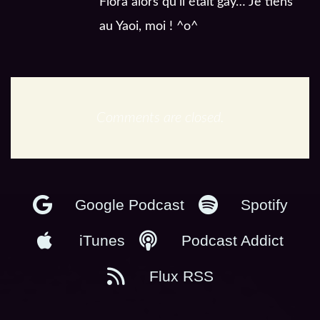
Flora alors qu’il était gay… Je tiens
au Yaoi, moi ! ^o^
Comments are closed.
En podcast :
Google Podcast
Spotify
iTunes
Podcast Addict
Flux RSS