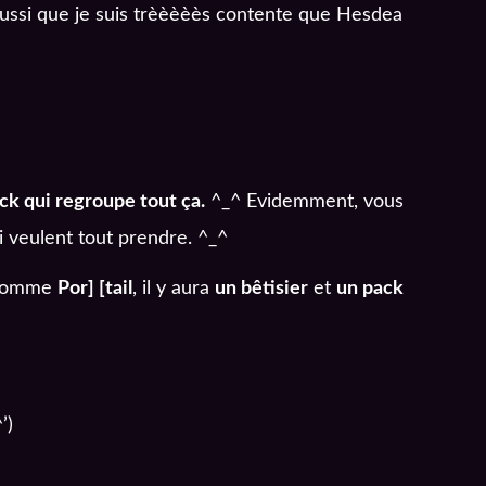
 aussi que je suis trèèèèès contente que Hesdea
ck qui regroupe tout ça.
^_^ Evidemment, vous
i veulent tout prendre. ^_^
t comme
Por] [tail
, il y aura
un bêtisier
et
un pack
’)