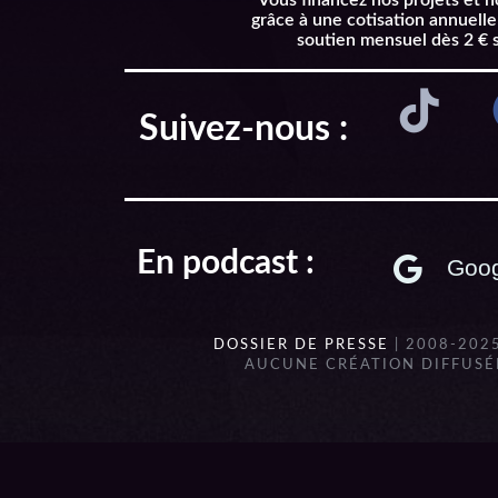
Vous financez nos projets et 
grâce à une cotisation annuelle
soutien mensuel dès 2 € 
Suivez-nous :
En podcast :
Goog
DOSSIER DE PRESSE
| 2008-202
AUCUNE CRÉATION DIFFUSÉE
{{playListTitle}}