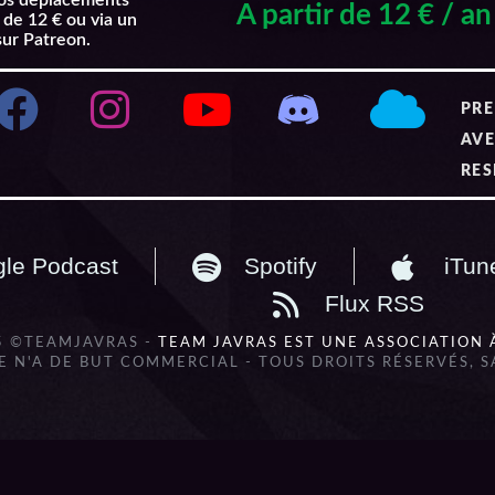
nos déplacements
A partir de 12 € / an
 de 12 € ou via un
sur Patreon.
PRE
AVE
RES
le Podcast
Spotify
iTun
Flux RSS
5 ©TEAMJAVRAS -
TEAM JAVRAS EST UNE ASSOCIATION 
 N'A DE BUT COMMERCIAL - TOUS DROITS RÉSERVÉS, 