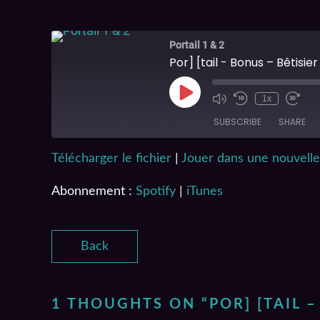
Portail 1 & 2
Por] [tail - Bonus – Bêtisier
1x
SUBSCRIBE
SHARE
Télécharger le fichier
|
Jouer dans une nouvelle
SHARE
Spotify
Abonnement :
Spotify
|
iTunes
RSS FEED
LINK
EMBED
Back
1 THOUGHTS ON “
POR] [TAIL 