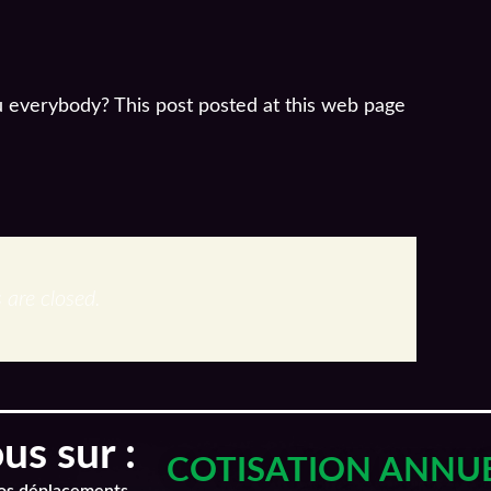
ou everybody? This post posted at this web page
are closed.
s sur :
COTISATION ANNU