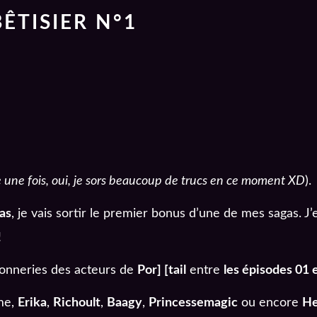
BÊTISIER N°1
 une fois, oui, je sors beaucoup de trucs en ce moment XD
).
as
, je vais sortir le premier bonus d’une de mes sagas. J’
!
 conneries des acteurs de
Por] [tail
entre
les épisodes 01 
me,
Erika
,
Richoult
,
Baagy
,
Princessemagic
ou encore
He