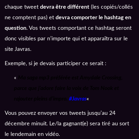
chaque tweet
devra être différent
(
les copiés/collés
ne comptent pas) et
devra comporter
le hashtag en
question
.
Vos tweets comportant ce hashtag seront
donc visibles par n’importe qui et apparaîtra sur le
site Javras.
Exemple, si je devais participer ce serait :
«
Ma saga mp3 préférée est Amydale Crossing,
parce que j’adore faire la voix de Tom Nook et
rajouter pleins d’impro.
#Javras
«
Vous pouvez envoyer vos tweets jusqu’au 24
décembre minuit. Le/la gagnant(e) sera tiré au sort
le lendemain en vidéo.