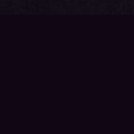
{{playListTitle}}
pause
play
{{ index + 1 }}
{{ track.track_title }}
{{
track.album_title }}
{{ track.lenght }}
{{getSVG(store.sr_icon_file)}}
{{button.podcast_button_name}}