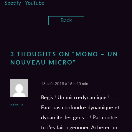
RSS FEED
Spotify
|
YouTube
Back
3 THOUGHTS ON “
MONO – UN
NOUVEAU MICRO
”
18 août 2018 à 16 h 40 min
Regis ! Un micro-dynamique ! …
KaitouR
Faut pas confondre dynamique et
dynamite, les gens… ! Par contre,
tu t’es fait pigeonner. Acheter un