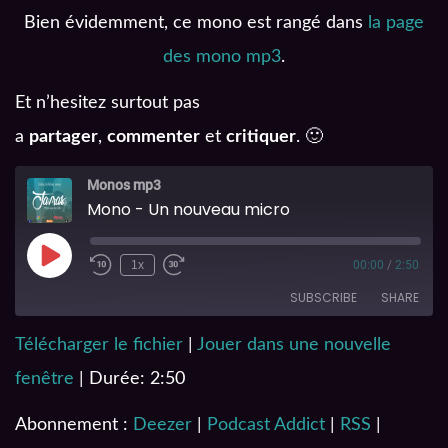
Bien évidemment, ce mono est rangé dans
la page
des mono mp3
.
Et n’hesitez surtout pas
a
partager
,
commenter
et
critiquer
. 🙂
Monos mp3
Mono - Un nouveau micro
1x
00:00
/
2:50
SUBSCRIBE
SHARE
Télécharger le fichier
|
Jouer dans une nouvelle
SHARE
Deezer
Podcast Addict
fenêtre
|
Durée: 2:50
RSS
Spotify
LINK
YouTube
Abonnement :
Deezer
|
Podcast Addict
|
RSS
|
EMBED