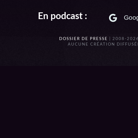
En podcast :
Goog
DOSSIER DE PRESSE
| 2008-202
AUCUNE CRÉATION DIFFUSÉE
{{playListTitle}}
pause
play
{{ index + 1 }}
{{ track.track_title }}
{{ track.a
{{getSVG(store.sr_icon_file)}}
{{button.podcast_button_name}}