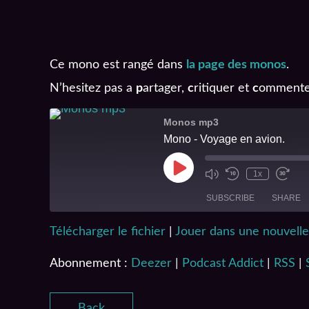
Ce mono est rangé dans
la page des monos
.
N’hesitez pas a
p
artager,
c
ritiquer et
c
ommente
Monos mp3
Mono - Voyage en avion.
1x
SUBSCRIBE
SHARE
Télécharger le fichier
|
Jouer dans une nouvelle
SHARE
Deezer
Spotify
Abonnement :
Deezer
|
Podcast Addict
|
RSS
|
LINK
RSS FEED
EMBED
Back