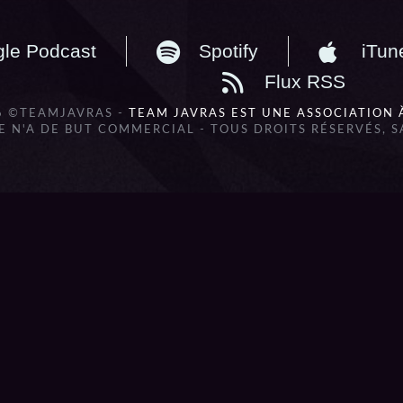
le Podcast
Spotify
iTun
Flux RSS
6 ©TEAMJAVRAS -
TEAM JAVRAS EST UNE ASSOCIATION 
 N'A DE BUT COMMERCIAL - TOUS DROITS RÉSERVÉS, 
lbum_title }}
{{ track.lenght }}