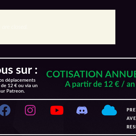
are closed.
s sur :
COTISATION ANNU
nos déplacements
A partir de 12 € / an
 de 12 € ou via un
sur Patreon.
PRE
AVE
RES