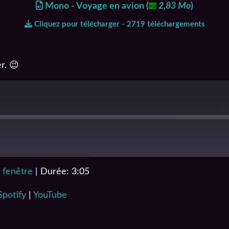
Mono - Voyage en avion
(
2,83 Mo
)
Cliquez pour télécharger - 2719 téléchargements
r. 😉
 fenêtre
|
Durée: 3:05
Podcast Addict
YouTube
Spotify
|
YouTube