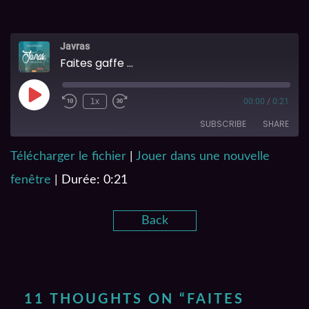
Javras
Faites gaffe ...
1x
00:00
/
0:21
SUBSCRIBE
SHARE
Télécharger le fichier
|
Jouer dans une nouvelle
SHARE
RSS FEED
fenêtre
|
Durée: 0:21
LINK
Back
EMBED
11 THOUGHTS ON “
FAITES