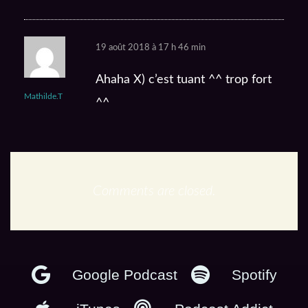
19 août 2018 à 17 h 46 min
Ahaha X) c’est tuant ^^ trop fort
Mathilde.T
^^
Comments are closed.
En podcast :
Google Podcast
Spotify