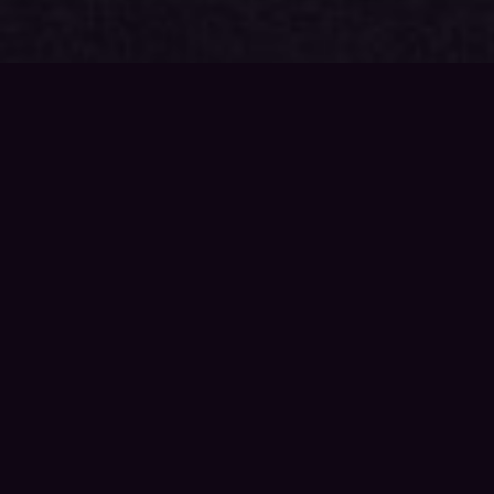
{{playListTitle}}
pause
play
{{ index + 1 }}
{{ track.track_title }}
{{
track.album_title }}
{{ track.lenght }}
{{getSVG(store.sr_icon_file)}}
{{button.podcast_button_name}}