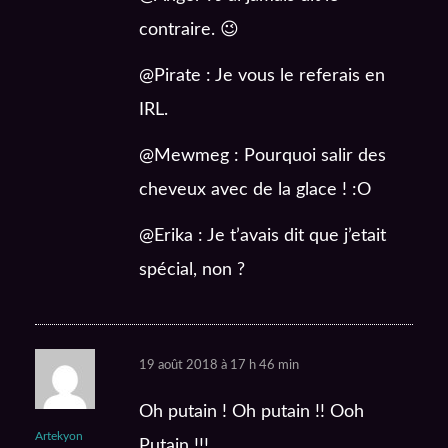
contraire. 😉
@Pirate : Je vous le referais en
IRL.
@Mewmeg : Pourquoi salir des
cheveux avec de la glace ! :O
@Erika : Je t’avais dit que j’etait
spécial, non ?
19 août 2018 à 17 h 46 min
Oh putain ! Oh putain !! Ooh
Artekyon
Putain !!!